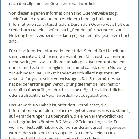
nach den allgemeinen Gesetzen verantwortlich.
Von diesen eigenen Informationen sind Querverweise (sog.
„Links“) auf die von anderen Anbietern bereitgehaltenen
Informationen zu unterscheiden. Durch den Querverweis hält das
Steuerbüro Habelt insofern auch „fremde Informationen“ zur
Nutzung bereit, wobei diese dann gegebenenfalls gekennzeichnet
sind.
Für diese fremden Informationen ist das Steuerbüro Habelt nur
dann verantwortlich, wenn wir von ihnen (d.h. auch von einem
rechtswidrigen bzw. strafbaren Inhalt) positive Kenntnis haben
und es uns technisch möglich und zumutbar ist, deren Nutzung
zu verhindern. Bei „Links“ handelt es sich allerdings stets um
„lebende“ (dynamische) Verweisungen. Das Steuerbüro Habelt
hat bei der erstmaligen Verknüpfung die fremde Information
daraufhin überprüft, ob durch sie eine mögliche zivilrechtliche
oder strafrechtliche Verantwortlichkeit ausgelöst wird.
Das Steuerbüro Habelt ist nicht dazu verpflichtet, die
Informationen, auf die in seinem Angebot verwiesen wird, ständig
auf Veränderungen zu überprüfen, die eine Verantwortlichkeit
neu begründen könnten, § 7 Absatz 2 Telemediengesetz. Erst
wenn wir feststellt haben oder von anderen darauf hingewiesen
wurde, dass ein konkretes Angebot, zu dem wir einen Link
bereitgestellt haben, eine zivil- oder strafrechtliche